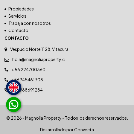
Propiedades
Servicios
Trabaja con nosotros
Contacto
CONTACTO
Vespucio Norte 1128, Vitacura
hola@magnoliaproperty.cl
+ 56 224700360
+56945461308
+56988691284
© 2026 - Magnolia Property - Todos los derechos reservados.
Desarrollado por
Convecta