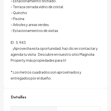
- Estacionamiento techado.
- Terraza cerrada vidrio de cristal.
- Quincho
- Piscina
- Arboles y areas verdes.
- Estacionamientos de visitas
ID : 5.943
¡Aprovecha esta oportunidad, haz clic en contactar y
agenda tu visita Descubre en nuestro sitio Magnolia
Property más propiedades para ti!
* Los metros cuadrados son aproximados y
entregados por el dueño.
Detalles