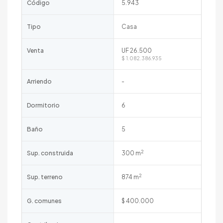
Código
5.943
Tipo
Casa
Venta
UF 26.500
$ 1.082.386.935
Arriendo
-
Dormitorio
6
Baño
5
2
Sup. construida
300 m
2
Sup. terreno
874 m
G. comunes
$ 400.000