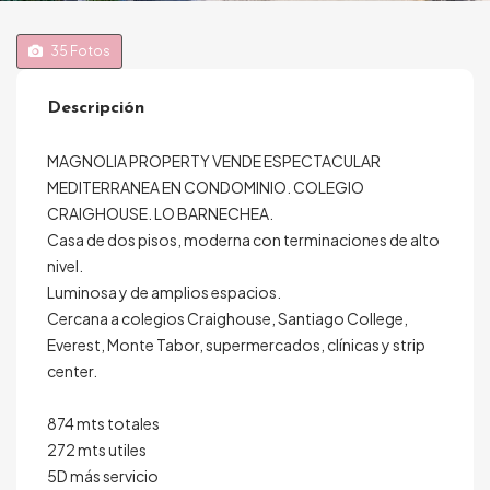
35
Fotos
Descripción
MAGNOLIA PROPERTY VENDE ESPECTACULAR
MEDITERRANEA EN CONDOMINIO. COLEGIO
CRAIGHOUSE. LO BARNECHEA.
Casa de dos pisos, moderna con terminaciones de alto
nivel.
Luminosa y de amplios espacios.
Cercana a colegios Craighouse, Santiago College,
Everest, Monte Tabor, supermercados, clínicas y strip
center.
874 mts totales
272 mts utiles
5D más servicio