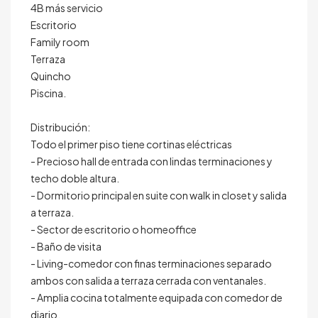
4B más servicio
Escritorio
Family room
Terraza
Quincho
Piscina.
Distribución:
Todo el primer piso tiene cortinas eléctricas
- Precioso hall de entrada con lindas terminaciones y
techo doble altura.
- Dormitorio principal en suite con walk in closet y salida
a terraza.
- Sector de escritorio o homeoffice
- Baño de visita
- Living-comedor con finas terminaciones separado
ambos con salida a terraza cerrada con ventanales.
- Amplia cocina totalmente equipada con comedor de
diario.