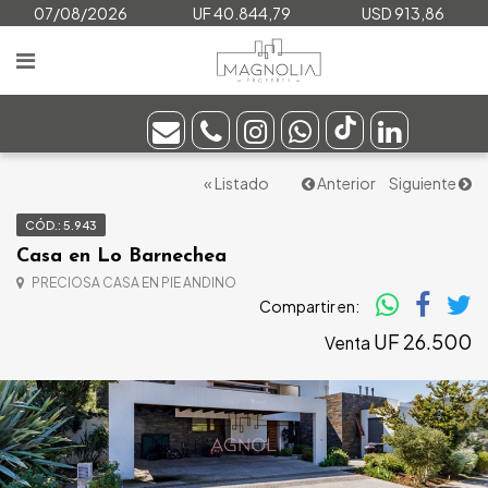
07/08/2026
UF 40.844,79
USD 913,86
« Listado
Anterior
Siguiente
CÓD.: 5.943
Casa en Lo Barnechea
PRECIOSA CASA EN PIE ANDINO
Compartir en:
UF 26.500
Venta