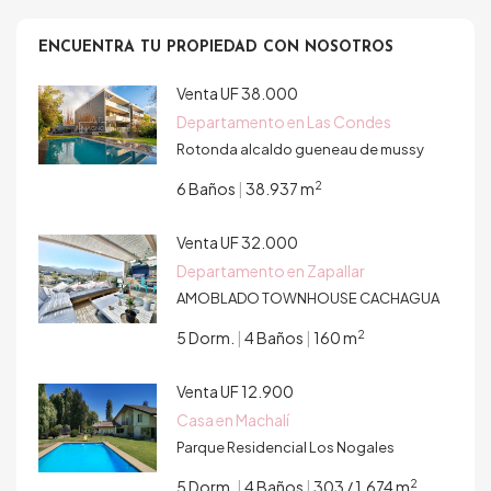
ENCUENTRA TU PROPIEDAD CON NOSOTROS
Venta
UF 38.000
Departamento en Las Condes
Rotonda alcaldo gueneau de mussy
2
6 Baños
|
38.937 m
Venta
UF 32.000
Departamento en Zapallar
AMOBLADO TOWNHOUSE CACHAGUA
2
5 Dorm.
|
4 Baños
|
160 m
Venta
UF 12.900
Casa en Machalí
Parque Residencial Los Nogales
2
5 Dorm.
|
4 Baños
|
303 / 1.674 m