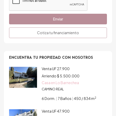
Enviar
Cotiza tu financiamiento
ENCUENTRA TU PROPIEDAD CON NOSOTROS
Venta
UF 27.900
Arriendo
$ 5.500.000
Casa en Lo Barnechea
CAMINO REAL
2
6 Dorm.
|
7 Baños
|
450 / 834 m
Venta
UF 47.900