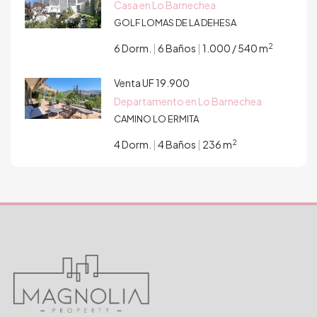
Casa en Lo Barnechea
GOLF LOMAS DE LA DEHESA
2
6 Dorm.
|
6 Baños
|
1.000 / 540 m
Venta
UF 19.900
Departamento en Lo Barnechea
CAMINO LO ERMITA
2
4 Dorm.
|
4 Baños
|
236 m