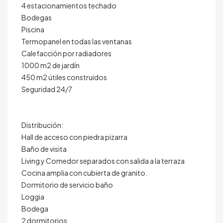
4 estacionamientos techado
Bodegas
Piscina
Termopanel en todas las ventanas
Calefacción por radiadores
1000 m2 de jardín
450 m2 útiles construidos
Seguridad 24/7
Distribución:
Hall de acceso con piedra pizarra
Baño de visita
Living y Comedor separados con salida a la terraza
Cocina amplia con cubierta de granito.
Dormitorio de servicio baño
Loggia
Bodega
2 dormitorios