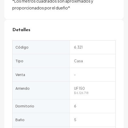
*Los metros cuadrados son aproximados y
proporcionados por el dueño*
Detalles
Código
6.321
Tipo
Casa
Venta
-
Arriendo
UF 150
$ 6.126.718
Dormitorio
6
Baño
5