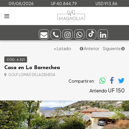
09/08/2026
UF 40.844,79
USD 913,86
« Listado
Anterior
Siguiente
CÓD.: 6.321
Casa en Lo Barnechea
GOLF LOMAS DE LA DEHESA
Compartir en:
UF 150
Arriendo