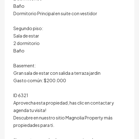
Baño
Dormitorio Principal en suite con vestidor
Segundo piso:
Sala de estar
2 dormitorio
Baño
Basement:
Gran sala de estar con salida a terraza jardin
Gasto común: $200.000
ID 6321
Aprovecha esta propiedad, has clic en contactar y
agenda tu visita!
Descubre en nuestro sitio Magnolia Property más
propiedades para ti.