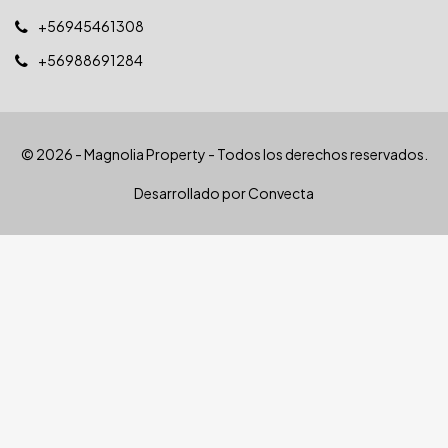
+56945461308
+56988691284
© 2026 - Magnolia Property - Todos los derechos reservados.
Desarrollado por
Convecta