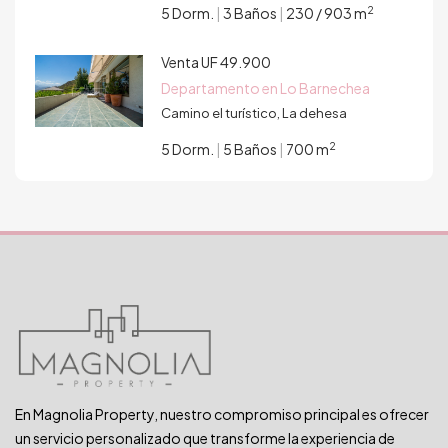
2
5 Dorm.
|
3 Baños
|
230 / 903 m
Venta
UF 49.900
Departamento en Lo Barnechea
Camino el turístico, La dehesa
2
5 Dorm.
|
5 Baños
|
700 m
En Magnolia Property, nuestro compromiso principal es ofrecer
un servicio personalizado que transforme la experiencia de