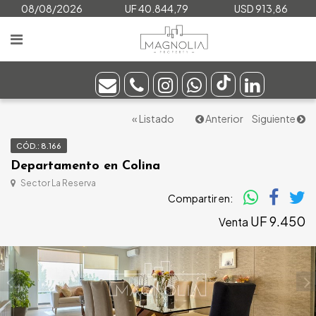
08/08/2026
UF 40.844,79
USD 913,86
« Listado
Anterior
Siguiente
CÓD.: 8.166
Departamento en Colina
Sector La Reserva
Compartir en:
UF 9.450
Venta