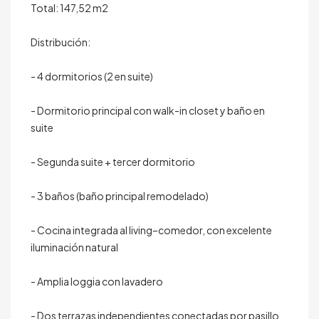
Total: 147,52 m2
Distribución:
- 4 dormitorios (2 en suite)
- Dormitorio principal con walk-in closet y baño en
suite
- Segunda suite + tercer dormitorio
- 3 baños (baño principal remodelado)
- Cocina integrada al living–comedor, con excelente
iluminación natural
- Amplia loggia con lavadero
- Dos terrazas independientes conectadas por pasillo