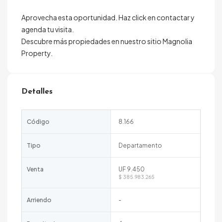
Aprovecha esta oportunidad. Haz click en contactar y
agenda tu visita.
Descubre más propiedades en nuestro sitio Magnolia
Property.
Detalles
Código
8.166
Tipo
Departamento
Venta
UF 9.450
$ 385.983.265
Arriendo
-