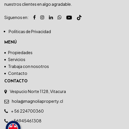
nuestros clientes en algo agradable.
Siguenos en:
Políticas de Privacidad
MENÚ
Propiedades
Servicios
Trabaja con nosotros
Contacto
CONTACTO
Vespucio Norte 1128, Vitacura
hola@magnoliaproperty.cl
+ 56 224700360
+56945461308