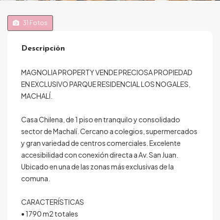
31
Fotos
Descripción
MAGNOLIA PROPERTY VENDE PRECIOSA PROPIEDAD
EN EXCLUSIVO PARQUE RESIDENCIAL LOS NOGALES,
MACHALÍ.
Casa Chilena, de 1 piso en tranquilo y consolidado
sector de Machalí. Cercano a colegios, supermercados
y gran variedad de centros comerciales. Excelente
accesibilidad con conexión directa a Av. San Juan.
Ubicado en una de las zonas más exclusivas de la
comuna.
CARACTERÍSTICAS
• 1790 m2 totales