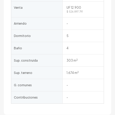
Venta
UF 12.900
$ 526.897.791
Arriendo
-
Dormitorio
5
Baño
4
2
Sup. construida
303 m
2
Sup. terreno
1.674 m
G. comunes
-
Contribuciones
-