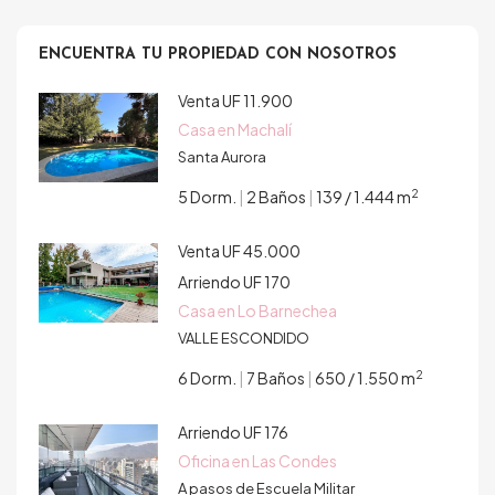
ENCUENTRA TU PROPIEDAD CON NOSOTROS
Venta
UF 11.900
Casa en Machalí
Santa Aurora
2
5 Dorm.
|
2 Baños
|
139 / 1.444 m
Venta
UF 45.000
Arriendo
UF 170
Casa en Lo Barnechea
VALLE ESCONDIDO
2
6 Dorm.
|
7 Baños
|
650 / 1.550 m
Arriendo
UF 176
Oficina en Las Condes
A pasos de Escuela Militar