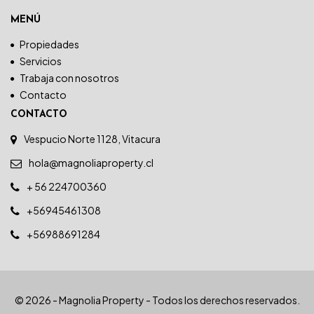
MENÚ
Propiedades
Servicios
Trabaja con nosotros
Contacto
CONTACTO
Vespucio Norte 1128, Vitacura
hola@magnoliaproperty.cl
+ 56 224700360
+56945461308
+56988691284
© 2026 - Magnolia Property - Todos los derechos reservados.