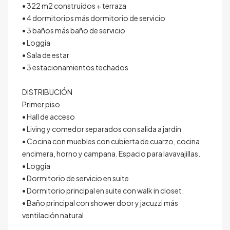
• 322 m2 construidos + terraza
• 4 dormitorios más dormitorio de servicio
• 3 baños más baño de servicio
• Loggia
• Sala de estar
• 3 estacionamientos techados
DISTRIBUCIÓN
Primer piso
• Hall de acceso
• Living y comedor separados con salida a jardín
• Cocina con muebles con cubierta de cuarzo, cocina
encimera, horno y campana. Espacio para lavavajillas.
• Loggia
• Dormitorio de servicio en suite
• Dormitorio principal en suite con walk in closet.
• Baño principal con shower door y jacuzzi más
ventilación natural