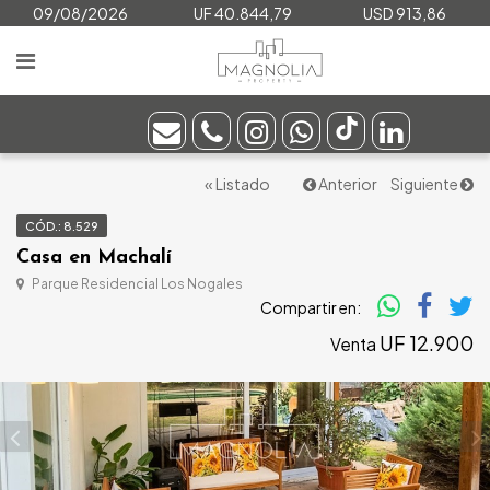
09/08/2026
UF 40.844,79
USD 913,86
« Listado
Anterior
Siguiente
CÓD.: 8.529
Casa en Machalí
Parque Residencial Los Nogales
Compartir en:
UF 12.900
Venta