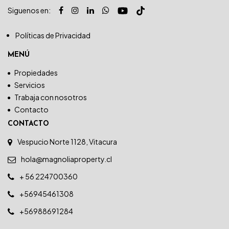
Siguenos en:
Políticas de Privacidad
MENÚ
Propiedades
Servicios
Trabaja con nosotros
Contacto
CONTACTO
Vespucio Norte 1128, Vitacura
hola@magnoliaproperty.cl
+ 56 224700360
+56945461308
+56988691284