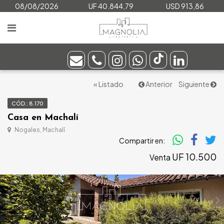
08/08/2026
UF 40.844,79
USD 913,86
« Listado
Anterior
Siguiente
CÓD.: 8.170
Casa en Machalí
Nogales, Machalí
Compartir en:
UF 10.500
Venta