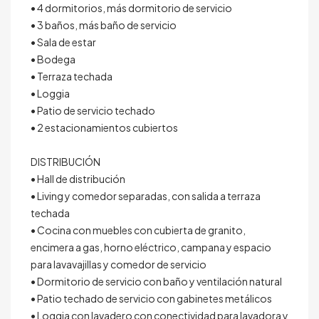
• 4 dormitorios, más dormitorio de servicio
• 3 baños, más baño de servicio
• Sala de estar
• Bodega
• Terraza techada
• Loggia
• Patio de servicio techado
• 2 estacionamientos cubiertos
DISTRIBUCIÓN
• Hall de distribución
• Living y comedor separadas, con salida a terraza
techada
• Cocina con muebles con cubierta de granito,
encimera a gas, horno eléctrico, campana y espacio
para lavavajillas y comedor de servicio
• Dormitorio de servicio con baño y ventilación natural
• Patio techado de servicio con gabinetes metálicos
• Loggia con lavadero con conectividad para lavadora y