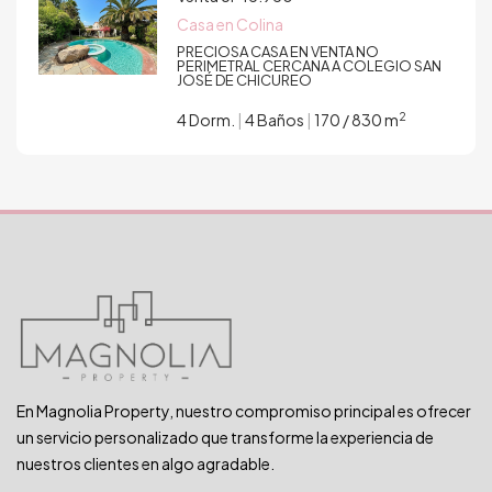
Casa en Colina
PRECIOSA CASA EN VENTA NO
PERIMETRAL CERCANA A COLEGIO SAN
JOSÉ DE CHICUREO
2
4 Dorm.
|
4 Baños
|
170 / 830 m
En Magnolia Property, nuestro compromiso principal es ofrecer
un servicio personalizado que transforme la experiencia de
nuestros clientes en algo agradable.