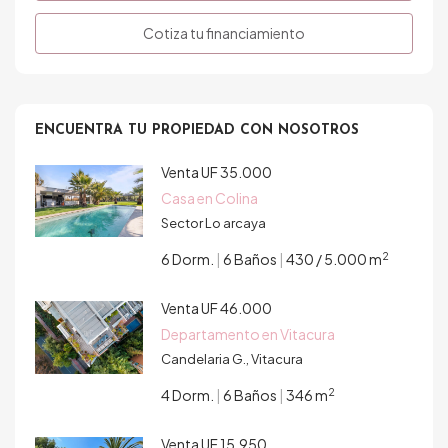
Cotiza tu financiamiento
ENCUENTRA TU PROPIEDAD CON NOSOTROS
Venta
UF 35.000
Casa en Colina
Sector Lo arcaya
2
6 Dorm.
|
6 Baños
|
430 / 5.000 m
Venta
UF 46.000
Departamento en Vitacura
Candelaria G., Vitacura
2
4 Dorm.
|
6 Baños
|
346 m
Venta
UF 15.950