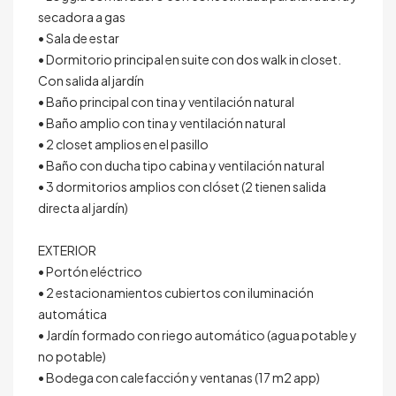
secadora a gas
• Sala de estar
• Dormitorio principal en suite con dos walk in closet.
Con salida al jardín
• Baño principal con tina y ventilación natural
• Baño amplio con tina y ventilación natural
• 2 closet amplios en el pasillo
• Baño con ducha tipo cabina y ventilación natural
• 3 dormitorios amplios con clóset (2 tienen salida
directa al jardín)
EXTERIOR
• Portón eléctrico
• 2 estacionamientos cubiertos con iluminación
automática
• Jardín formado con riego automático (agua potable y
no potable)
• Bodega con calefacción y ventanas (17 m2 app)