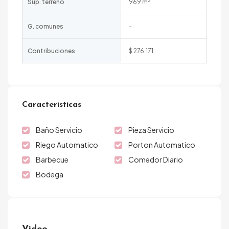
2
Sup. terreno
969 m
G. comunes
-
Contribuciones
$ 276.171
Características
Baño Servicio
Pieza Servicio
Riego Automatico
Porton Automatico
Barbecue
Comedor Diario
Bodega