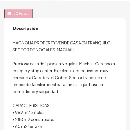
30
Fotos
Descripción
MAGNOLIA PROPERTY VENDE CASA EN TRANQUILO
SECTOR DE NOGALES, MACHALI
Preciosa casa de 1 piso en Nogales, Machalí. Cercano a
colegio y strip center. Excelente conectividad, muy
cercano a Carretera el Cobre. Sector tranquilo de
ambiente familiar, ideal para familias que buscan
comodidad y seguridad.
CARACTERISTICAS
• 969 m2 totales
• 280 m2 construidos
• 60 m2 terraza